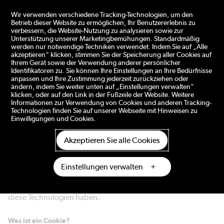
ngen
Wir verwenden verschiedene Tracking-Technologien, um den
Betrieb dieser Website zu ermöglichen, Ihr Benutzererlebnis zu
verbessern, die Website-Nutzung zu analysieren sowie zur
Unterstützung unserer Marketingbemühungen. Standardmäßig
werden nur notwendige Techniken verwendet. Indem Sie auf „Alle
Cookie-Hinweis
akzeptieren“ klicken, stimmen Sie der Speicherung aller Cookies auf
Ihrem Gerät sowie der Verwendung anderer persönlicher
Identifikatoren zu. Sie können Ihre Einstellungen an Ihre Bedürfnisse
anpassen und Ihre Zustimmung jederzeit zurückziehen oder
ändern, indem Sie weiter unten auf „Einstellungen verwalten“
klicken, oder auf den Link in der Fußzeile der Website. Weitere
Datenschutz hat bei Dometic oberste Priorität. Die
Informationen zur Verwendung von Cookies und anderen Tracking-
Technologien finden Sie auf unserer Webseite mit Hinweisen zu
vorliegende Cookie-Richtlinie (die „Richtlinie“) erläutert, wie
Einwilligungen und Cookies.
die Dometic Group AB (AG) und ihre verbundenen
Unternehmen Cookies und ähnliche Technologien einsetzen,
Akzeptieren Sie alle Cookies
um Sie wiederzuerkennen, wenn Sie unsere mit dieser
Richtlinie verlinkten Internetseiten besuchen (die
Einstellungen verwalten
„Website“). Die Richtlinie erläutert, was diese Technologien
sind, wie wir sie nutzen, und welche Rechte Sie in Bezug auf
diese Technologien haben.
Was ist ein Cookie?